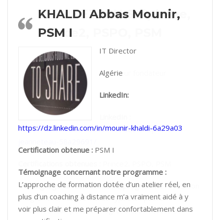
JEANNETEAU Stéphane,
Prince2, PSPO, PSM
Directeur fondateur
France
LinkedIn :
https://www.linkedin.com/in/st%C3%A9phane-
jeanneteau-58a29691/
Certifications obtenues :
Prince2, PSPO, PSM
Témoignage concernant notre programme :
Très bon
programme, adapté à tous types de public.
Formateur compétent et agréable, à l’écoute et