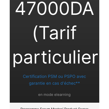
47000DA
(Tarif
particulier)
Certification PSM ou PSPO avec
garantie en cas d'échec**
en mode elearning
Programme Scrum Master/ Product Owner