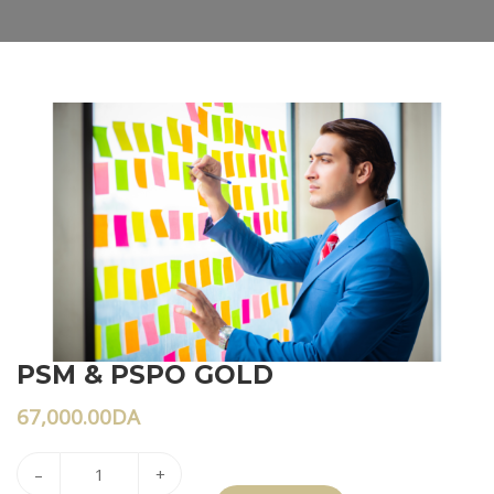
PSM & PSPO GOLD
67,000.00
DA
–
+