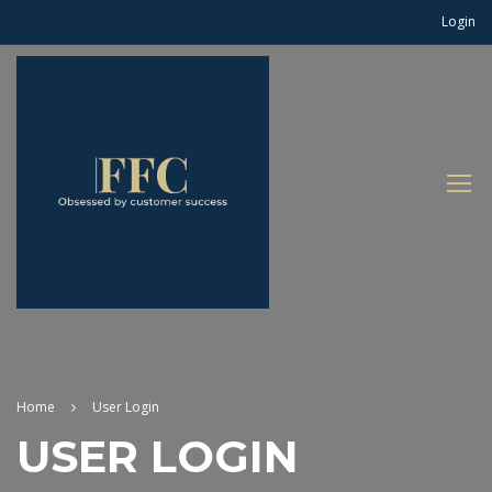
Login
Home
User Login
USER LOGIN