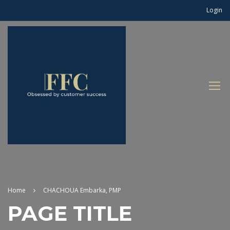
Login
Home
CHACHOUA Embarka, PMP
PAGE TITLE