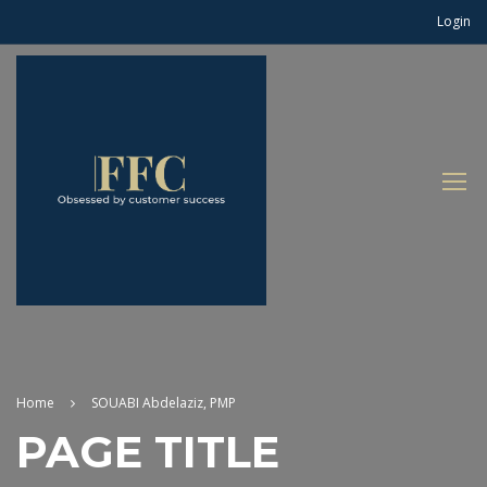
Login
Home
SOUABI Abdelaziz, PMP
PAGE TITLE